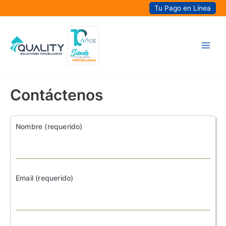
Ir
Tu Pago en Línea
al
contenido
Main
Men
Contáctenos
Nombre (requerido)
Email (requerido)