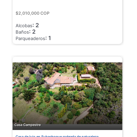
$2,010,000 COP
: 2
Alcobas
: 2
Baños
: 1
Parqueaderos
Casa Campestre
Casa de lujo en Subachoque rodeada de naturaleza