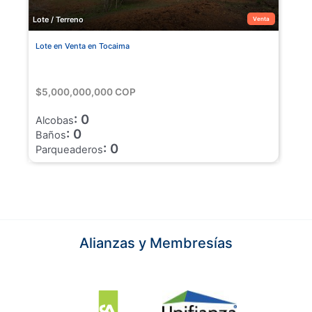
Lote / Terreno
Venta
Lote en Venta en Tocaima
$5,000,000,000 COP
: 0
Alcobas
: 0
Baños
: 0
Parqueaderos
Alianzas y Membresías