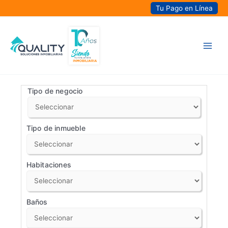
Ir
Tu Pago en Línea
al
contenido
Main
Men
Tipo de negocio
Tipo de inmueble
Habitaciones
Baños