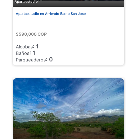
Apartaestudio
Apartaestudio en Arriendo Barrio San José
$590,000 COP
: 1
Alcobas
: 1
Baños
: 0
Parqueaderos