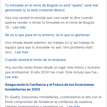
Tu inmueble en el norte de Bogotá no está “quieto”: está mal
gestionado (y te está costando dinero)
Hay una verdad incómoda que casi nadie te dice cuando
quieres vender o rentar tu inmueble en el norte de Bogotá:
:
“El...
Lee más
T
No es lo que pasa en tu entorno, es lo que tú gestionas
u
i
Una mirada desde adentro: así trabajo yo (y así trabaja mi
n
equipo) para que tu inmueble no sea “otro problema más”,
m
:
sino...
Lee más
u
N
Cuando retomé el timón de mi empresa
e
o
b
e
Hoy escribo estas líneas desde un lugar más íntimo y humano
l
s
que profesional. El año 2024 fue cruel. Diría incluso que fue...
e
l
:
Lee más
e
o
C
n
Asegurando la Confianza y el Futuro de tus Inversiones
q
u
e
Inmobiliarias en 2025
u
a
l
e
n
En Quality Soluciones Inmobiliarias, comenzamos el año con el
n
p
d
firme compromiso de fortalecer la confianza de nuestros
o
a
o
:
clientes inversionistas y garantizar un...
Lee más