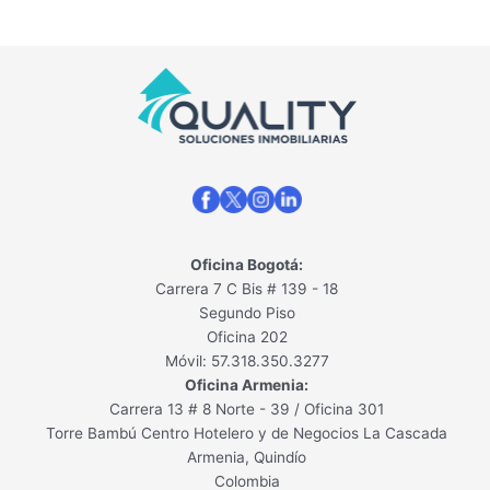
ú
s
n
n
o
g
a
f
e
”
e
i
s
:
s
a
d
e
t
n
e
s
i
z
u
t
o
a
n
á
n
y
2
m
a
e
0
a
s
l
2
l
F
4
g
u
R
e
Oficina Bogotá:
t
e
s
Carrera 7 C Bis # 139 - 18
u
t
t
Segundo Piso
r
a
i
Oficina 202
o
d
o
d
Móvil: 57.318.350.3277
o
n
e
Oficina Armenia:
r
a
t
:
Carrera 13 # 8 Norte - 39 / Oficina 301
d
u
A
Torre Bambú Centro Hotelero y de Negocios La Cascada
o
s
p
(
Armenia, Quindío
I
r
y
Colombia